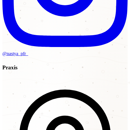
@nastya_pfr_
Praxis