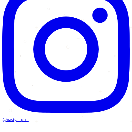
@nastya_pfr_