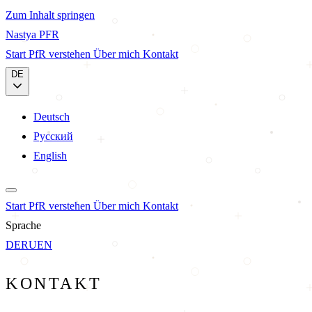
Zum Inhalt springen
Nastya
PFR
Start
PfR verstehen
Über mich
Kontakt
DE
Deutsch
Русский
English
Start
PfR verstehen
Über mich
Kontakt
Sprache
DE
RU
EN
KONTAKT