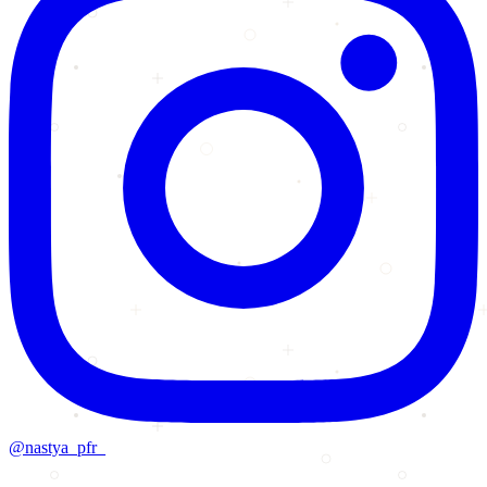
@nastya_pfr_