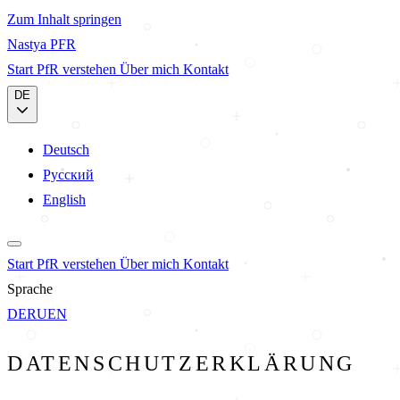
Zum Inhalt springen
Nastya
PFR
Start
PfR verstehen
Über mich
Kontakt
DE
Deutsch
Русский
English
Start
PfR verstehen
Über mich
Kontakt
Sprache
DE
RU
EN
DATENSCHUTZERKLÄRUNG